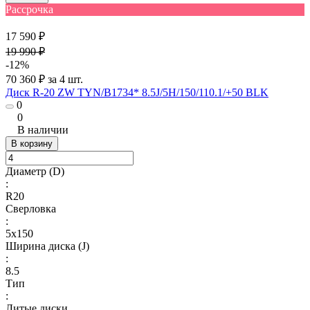
Рассрочка
17 590 ₽
19 990 ₽
-12%
70 360 ₽ за 4 шт.
Диск R-20 ZW TYN/B1734* 8.5J/5H/150/110.1/+50 BLK
0
0
В наличии
В корзину
Диаметр (D)
:
R20
Сверловка
:
5х150
Ширина диска (J)
:
8.5
Тип
:
Литые диски