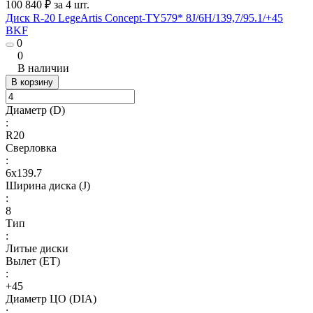
100 840 ₽ за 4 шт.
Диск R-20 LegeArtis Concept-TY579* 8J/6H/139,7/95.1/+45
BKF
0
0
В наличии
В корзину
Диаметр (D)
:
R20
Сверловка
:
6х139.7
Ширина диска (J)
:
8
Тип
:
Литые диски
Вылет (ET)
:
+45
Диаметр ЦО (DIA)
: