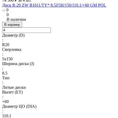
74 360 ₽ за 4 шт.
Диск R-20 ZW B1611/TY* 8.5J/5H/150/110.1/+60 GM POL
0
0
В наличии
В корзину
Диаметр (D)
:
R20
Сверловка
:
5х150
Ширина диска (J)
:
8.5
Тип
:
Литые диски
Вылет (ET)
:
+60
Диаметр ЦО (DIA)
:
110.1