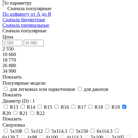
По параметру
Сначала популярные
По алфавиту от А до Я
Сначала бюджетные
Сначала премиальные
Сначала популярные
Цена
2 550
10 660
18 770
26 880
34 990
Показать
Популярные модели
для легковых или паркетников
для джипов
Показать
Диаметр (D)
: 1
R13
R14
R15
R16
R17
R18
R19
R20
R21
R22
Показать
Сверловка
5х108
5х112
5х114.3
5х150
6х114.3
6х139.7
4х98
4х100
4х114.3
5х100
5x105