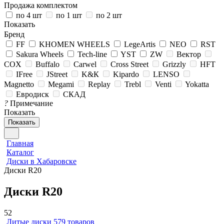
Продажа комплектом
по 4 шт
по 1 шт
по 2 шт
Показать
Бренд
FF
KHOMEN WHEELS
LegeArtis
NEO
RST
Sakura Wheels
Tech-line
YST
ZW
Вектор
COX
Buffalo
Carwel
Cross Street
Grizzly
HFT
IFree
JStreet
K&К
Kipardo
LENSO
Magnetto
Megami
Replay
Trebl
Venti
Yokatta
Евродиск
СКАД
?
Примечание
Показать
Показать
Главная
Каталог
Диски в Хабаровске
Диски R20
Диски R20
52
Литые диски
579 товаров