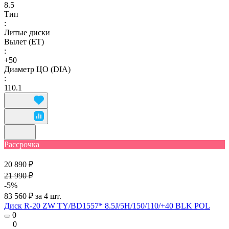
8.5
Тип
:
Литые диски
Вылет (ET)
:
+50
Диаметр ЦО (DIA)
:
110.1
Рассрочка
20 890 ₽
21 990 ₽
-5%
83 560 ₽ за 4 шт.
Диск R-20 ZW TY/BD1557* 8.5J/5H/150/110/+40 BLK POL
0
0