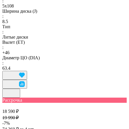
:
5х108
Ширина диска (J)
:
8.5
Тип
:
Литые диски
Вылет (ET)
:
+46
Диаметр ЦО (DIA)
:
63.4
Рассрочка
18 590 ₽
19 990 ₽
-7%