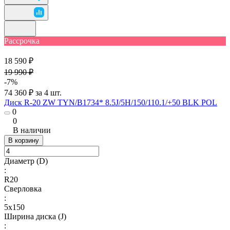
Рассрочка
18 590 ₽
19 990 ₽
-7%
74 360 ₽ за 4 шт.
Диск R-20 ZW TYN/B1734* 8.5J/5H/150/110.1/+50 BLK POL
0
0
В наличии
В корзину
Диаметр (D)
:
R20
Сверловка
:
5х150
Ширина диска (J)
: