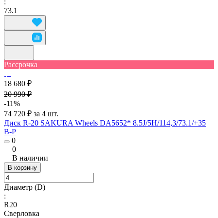
:
73.1
Рассрочка
18 680 ₽
20 990 ₽
-11%
74 720 ₽ за 4 шт.
Диск R-20 SAKURA Wheels DA5652* 8.5J/5H/114,3/73.1/+35
B-P
0
0
В наличии
В корзину
Диаметр (D)
:
R20
Сверловка