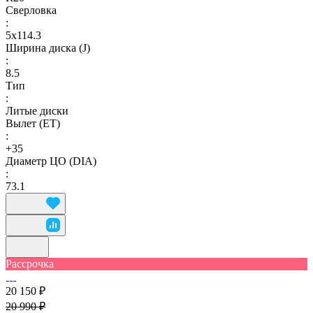
Сверловка
:
5х114.3
Ширина диска (J)
:
8.5
Тип
:
Литые диски
Вылет (ET)
:
+35
Диаметр ЦО (DIA)
:
73.1
Рассрочка
20 150 ₽
20 990 ₽