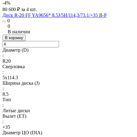
-4%
80 600 ₽ за 4 шт.
Диск R-20 FF YA9656* 8.5J/5H/114,3/73.1/+35 B-P
0
0
В наличии
В корзину
Диаметр (D)
:
R20
Сверловка
:
5х114.3
Ширина диска (J)
:
8.5
Тип
:
Литые диски
Вылет (ET)
:
+35
Диаметр ЦО (DIA)