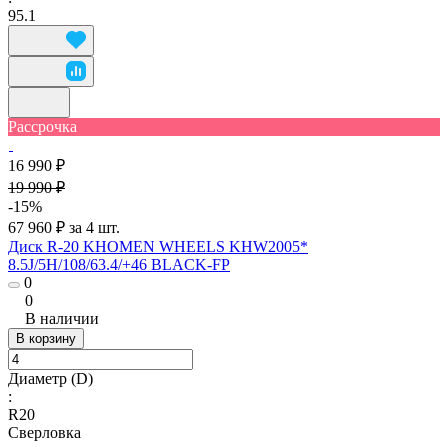
95.1
Рассрочка
16 990 ₽
19 990 ₽
-15%
67 960 ₽ за 4 шт.
Диск R-20 KHOMEN WHEELS KHW2005*
8.5J/5H/108/63.4/+46 BLACK-FP
0
0
В наличии
В корзину
Диаметр (D)
:
R20
Сверловка