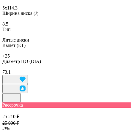
:
5х114.3
Ширина диска (J)
:
8.5
Тип
:
Литые диски
Вылет (ET)
:
+35
Диаметр ЦО (DIA)
:
73.1
Рассрочка
25 210 ₽
25 990 ₽
-3%