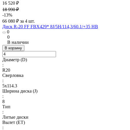
16 520 ₽
18 990 ₽
-13%
66 080 ₽ за 4 шт.
Диск R-20 FF FBX429* 8J/5H/114,3/60.1/+35 HB
0
0
В наличии
В корзину
Диаметр (D)
:
R20
Сверловка
:
5х114.3
Ширина диска (J)
:
8
Тип
:
Литые диски
Вылет (ET)
: