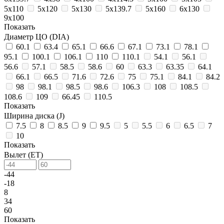
5х110
5х120
5х130
5х139.7
5х160
6х130
9х100
Показать
Диаметр ЦО (DIA)
60.1
63.4
65.1
66.6
67.1
73.1
78.1
95.1
100.1
106.1
110
110.1
54.1
56.1
56.6
57.1
58.5
58.6
60
63.3
63.35
64.1
66.1
66.5
71.6
72.6
75
75.1
84.1
84.2
98
98.1
98.5
98.6
106.3
108
108.5
108.6
109
66.45
110.5
Показать
Ширина диска (J)
7.5
8
8.5
9
9.5
5
5.5
6
6.5
7
10
Показать
Вылет (ET)
-44
-18
8
34
60
Показать