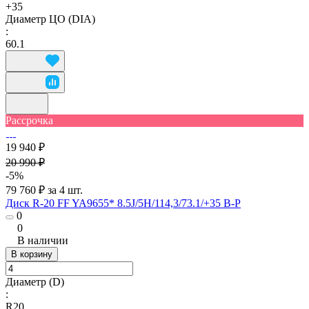
+35
Диаметр ЦО (DIA)
:
60.1
Рассрочка
19 940 ₽
20 990 ₽
-5%
79 760 ₽ за 4 шт.
Диск R-20 FF YA9655* 8.5J/5H/114,3/73.1/+35 B-P
0
0
В наличии
В корзину
Диаметр (D)
:
R20