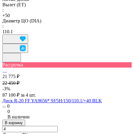
Вылет (ET)
:
+50
Диаметр ЦО (DIA)
:
110.1
Рассрочка
21 775 ₽
22 450 ₽
-3%
87 100 ₽ за 4 шт.
Диск R-20 FF YA9656* 9J/5H/150/110.1/+40 BLK
0
0
В наличии
В корзину