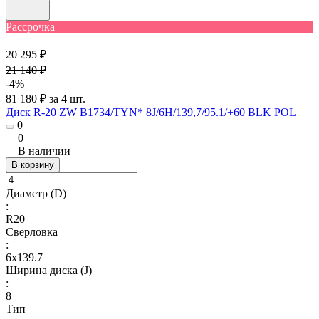
Рассрочка
20 295 ₽
21 140 ₽
-4%
81 180 ₽ за 4 шт.
Диск R-20 ZW B1734/TYN* 8J/6H/139,7/95.1/+60 BLK POL
0
0
В наличии
В корзину
Диаметр (D)
:
R20
Сверловка
:
6х139.7
Ширина диска (J)
:
8
Тип