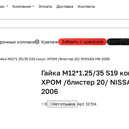
вис
Компания
Оплата
Доставка
Контакты
Забрать с хранения
Калькул
рочные колпаки
Крепеж
айка М12*1.25/35 S19 конус ХРОМ /блистер 20/ NISSAN HN-2006
Гайка М12*1.25/35 S19 к
ХРОМ /блистер 20/ NISS
2006
0
Нет отзывов
Арт.
12724