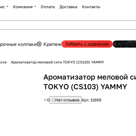
вис
Компания
Оплата
Доставка
Контакты
Забрать с хранения
Калькул
рочные колпаки
Крепеж
вске
Ароматизатор меловой сити TOKYO (CS103) YAMMY
Ароматизатор меловой с
TOKYO (CS103) YAMMY
0
Нет отзывов
Арт.
11669