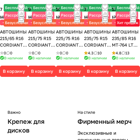
Бесплатный шиномонтаж
Бесплатный шиномонтаж
Бесплатный шиномонтаж
Бесплатный шиномонтаж
Бесплатный
7 830 ₽
9 240 ₽
10 675 ₽
7 345 ₽
13 440 ₽
Рассрочка
Рассрочка
Рассрочка
Рассрочка
Рассрочка
10 440 ₽
10 620 ₽
12 130 ₽
10 490 ₽
17 920 ₽
-25%
-13%
-12%
-30%
-25%
Безусловная гарантия
Безусловная гарантия
Безусловная гарантия
Безусловная гарантия
Хит продаж
АВТОШИНЫ
АВТОШИНЫ
АВТОШИНЫ
АВТОШИНЫ
АВТОШИНЫ
215/65 R16
215/75 R15
225/75 R16
235/75 R15
235/85 R16
CORDIANT
CORDIANT
CORDIANT
CORDIANT
MT-764 LT
OFF ROAD 2
OFF ROAD 2
OFF ROAD
OFF ROAD
120/116N
0
0
0
0
0
0
4.3
10
4.8
13
102Q
100Q
104Q
109Q
MAXXIS
В наличии
В наличии
В наличии
В наличии
В наличии
CORDIANT
CORDIANT
CORDIANT
CORDIANT
В корзину
В корзину
В корзину
В корзину
В корзину
Важно
На стиле
Крепеж для
Фирменный мерч
дисков
Эксклюзивные и
оригинальные товары