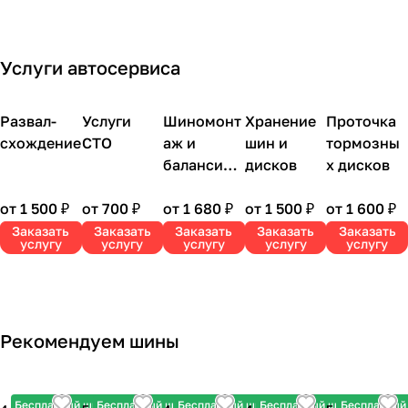
Х".
APH
ины"
мом
s".
ULTR
.
ента
A 2
"пер
Услуги автосервиса
со
еобу
скид
вки".
кой
Развал-
Услуги
Шиномонт
Хранение
Проточка
20%.
схождение
СТО
аж и
шин и
тормозны
балансиро
дисков
х дисков
вка
от 1 500 ₽
от 700 ₽
от 1 680 ₽
от 1 500 ₽
от 1 600 ₽
Заказать
Заказать
Заказать
Заказать
Заказать
услугу
услугу
услугу
услугу
услугу
Рекомендуем шины
Бесплатный шиномонтаж
Бесплатный шиномонтаж
Бесплатный шиномонтаж
Бесплатный шиномонтаж
Бесплатный