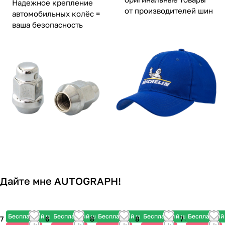
Надежное крепление
от производителей шин
автомобильных колёс =
ваша безопасность
Дайте мне AUTOGRAPH!
Бесплатный шиномонтаж
Бесплатный шиномонтаж
Бесплатный шиномонтаж
Бесплатный шиномонтаж
Бесплатный
7 885 ₽
6 010 ₽
8 805 ₽
8 340 ₽
7 855 ₽