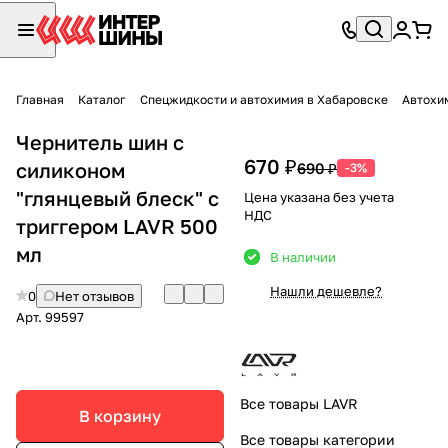
Главная
Каталог
Спецжидкости и автохимия в Хабаровске
Автохи
Чернитель шин с
670 ₽
силиконом
690 ₽
-3%
"глянцевый блеск" с
Цена указана без учета
НДС
триггером LAVR 500
мл
В наличии
Нашли дешевле?
0
Нет отзывов
Арт.
99597
Все товары LAVR
В корзину
Все товары категории