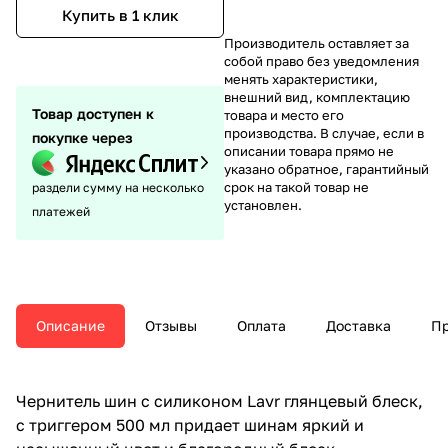
Купить в 1 клик
Производитель оставляет за
собой право без уведомления
менять характеристики,
внешний вид, комплектацию
Товар доступен к
товара и место его
производства. В случае, если в
покупке через
описании товара прямо не
указано обратное, гарантийный
срок на такой товар не
раздели сумму на несколько
установлен.
платежей
Описание
Отзывы
Оплата
Доставка
Пр
Чернитель шин с силиконом Lavr глянцевый блеск,
с триггером 500 мл придает шинам яркий и