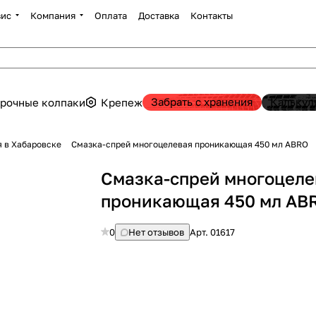
вис
Компания
Оплата
Доставка
Контакты
Забрать с хранения
Калькул
рочные колпаки
Крепеж
 в Хабаровске
Смазка-спрей многоцелевая проникающая 450 мл ABRO
Смазка-спрей многоцеле
проникающая 450 мл AB
0
Нет отзывов
Арт.
01617