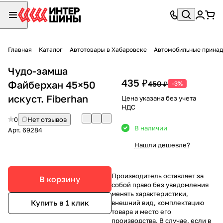
Главная
Каталог
Автотовары в Хабаровске
Автомобильные принад
Чудо-замша
435 ₽
Файберхан 45×50
450 ₽
-3%
искуст. Fiberhan
Цена указана без учета
НДС
0
Нет отзывов
В наличии
Арт.
69284
Нашли дешевле?
Производитель оставляет за
В корзину
собой право без уведомления
менять характеристики,
Купить в 1 клик
внешний вид, комплектацию
товара и место его
производства. В случае, если в