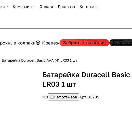
вис
Компания
Оплата
Доставка
Контакты
Забрать с хранения
Калькул
рочные колпаки
Крепеж
Батарейка Duracell Basic AAA (4) LR03 1 шт
Батарейка Duracell Basic
LR03 1 шт
0
Нет отзывов
Арт.
33785