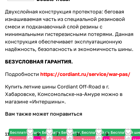
Двухслойная конструкция протектора: беговая
изнашиваемая часть из специальной резиновой
смеси и подканавочный слой резины с
минимальными гистерезисными потерями. Данная
конструкция обеспечивает эксплуатационную
надёжность, безопасность и экономичность шины.
БЕЗУСЛОВНАЯ ГАРАНТИЯ.
Подробности
https://cordiant.ru/service/war-pas/
Купить летние шины Cordiant Off-Road в г.
Хабаровске, Комсомольске-на-Амуре можно в
магазине «Интершины».
Вам также может понравиться
Бесплатный шиномонтаж
Бесплатный шиномонтаж
Бесплатный шиномонтаж
Бесплатный шиномонтаж
Бесплатный ш
11 520 ₽
9 310 ₽
7 225 ₽
10 170 ₽
9 480 ₽
Рассрочка
Новинка
Рассрочка
Рассрочка
Рассрочка
Новинка
Рассрочка
Нов