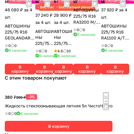
-25%
-20%
-18%
15 360 ₽
11 640 ₽
9 630 ₽
12 710 ₽
11 560 ₽
-20%
-25%
Бесплатный ремонт
Бесплатный ремонт
46 080 ₽ за 4
37 920 ₽ за 4
АВТОШИНЫ
37 240 ₽
28 900 ₽
225/75 R16
шт.
шт.
RA3200 M/T
за 4 шт.
за 4 шт.
АВТОШИНЫ
АВТОШИНЫ
LT WW
0
0
АВТОШИ
АВТОШИ
225/75 R16
225/75 R16
115/112Q
В наличии
НЫ
НЫ
GEOLANDAR
RA1100 A/T
ROADCRUZA
225/75
225/75
A/T4 G018 LT
LT 115/112R
0
0
0
0
R16
R16
115/112S
PR10
В наличии
В наличии
0
0
4.6
10
MP72
КАМА-21
YOKOHAMA
ROADCRUZA
В наличии
В наличии
108H
9 104Q
В
В
В
В
В
TORERO
КАМА
корзину
корзину
корзину
корзину
корзину
С этим товаром покупают
380 ₽
-3%
390 ₽
Жидкость стеклоомывающая летняя 5л ЧистоЧисто
0
0
В наличии
В корзину