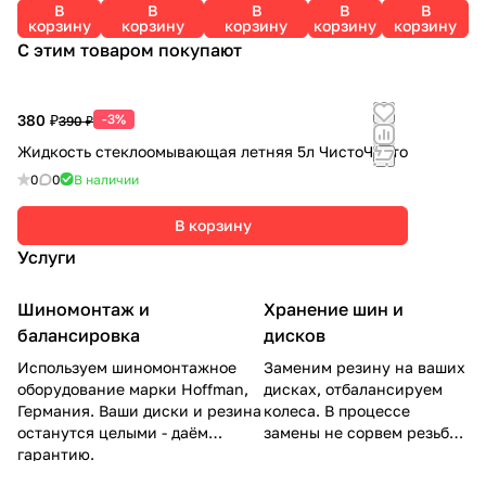
В
В
В
В
В
YOKOHAM
111T
8PR
107T
корзину
корзину
корзину
корзину
корзину
A
ROADCR
ROADCRUZ
С этим товаром покупают
UZA
A
380 ₽
-3%
390 ₽
Жидкость стеклоомывающая летняя 5л ЧистоЧисто
0
0
В наличии
В корзину
Услуги
Шиномонтаж и
Хранение шин и
балансировка
дисков
Используем шиномонтажное
Заменим резину на ваших
оборудование марки Hoffman,
дисках, отбалансируем
Германия. Ваши диски и резина
колеса. В процессе
останутся целыми - даём
замены не сорвем резьбу
гарантию.
на гайках.