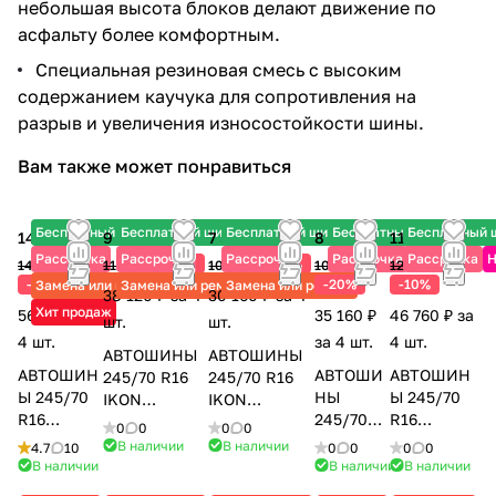
небольшая высота блоков делают движение по
асфальту более комфортным.
Специальная резиновая смесь с высоким
содержанием каучука для сопротивления на
разрыв и увеличения износостойкости шины.
Вам также может понравиться
Бесплатный шиномонтаж
Бесплатный шиномонтаж
Бесплатный шиномонтаж
Бесплатный шиномонта
Бесплатный
14 180 ₽
9 530 ₽
7 540 ₽
8 790 ₽
11 690 ₽
Рассрочка
Рассрочка
Рассрочка
Рассрочка
Рассрочка
Н
-20%
-30%
14 620 ₽
11 910 ₽
10 770 ₽
10 990 ₽
12 990 ₽
-3%
-20%
-10%
Замена или ремонт
Замена или ремонт
Замена или ремонт
38 120 ₽ за 4
30 160 ₽ за 4
Хит продаж
56 720 ₽ за
35 160 ₽
46 760 ₽ за
шт.
шт.
4 шт.
за 4 шт.
4 шт.
АВТОШИНЫ
АВТОШИНЫ
АВТОШИН
АВТОШИ
АВТОШИН
245/70 R16
245/70 R16
Ы 245/70
НЫ
Ы 245/70
IKON
IKON
R16
245/70
R16
CHARACTER
NORDMAN S2
0
0
0
0
GEOLANDA
R16
RA1100
AQUA SUV
SUV
В наличии
В наличии
4.7
10
0
0
0
0
R A/T G015
RA1100
A/T LT
(NORDMAN
(CHARACTER
В наличии
В наличии
В наличии
111H
A/T XL
113/110S
S2 SUV) 103T
AQUA SUV)