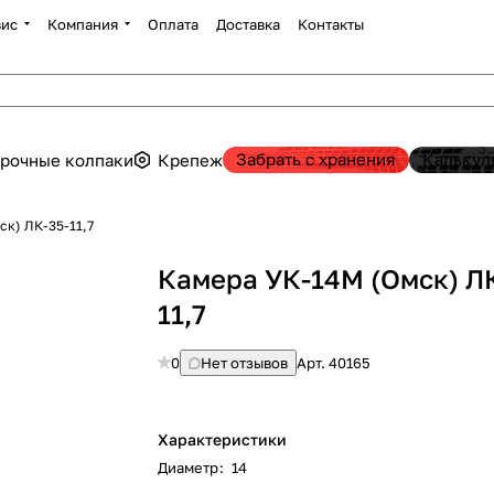
вис
Компания
Оплата
Доставка
Контакты
Забрать с хранения
Калькул
рочные колпаки
Крепеж
к) ЛК-35-11,7
Камера УК-14М (Омск) Л
11,7
0
Нет отзывов
Арт.
40165
Характеристики
Диаметр
:
14