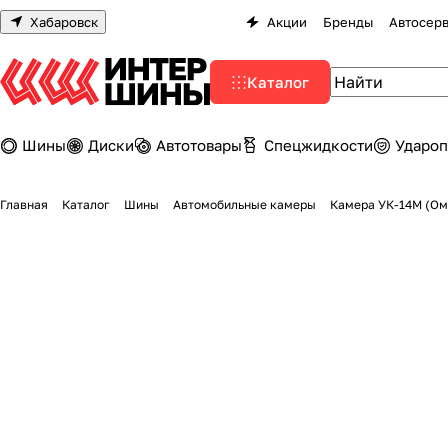
Хабаровск
Акции
Бренды
Автосер
Каталог
Шины
Диски
Автотовары
Спецжидкости
Удароп
Главная
Каталог
Шины
Автомобильные камеры
Камера УК-14М (Омс