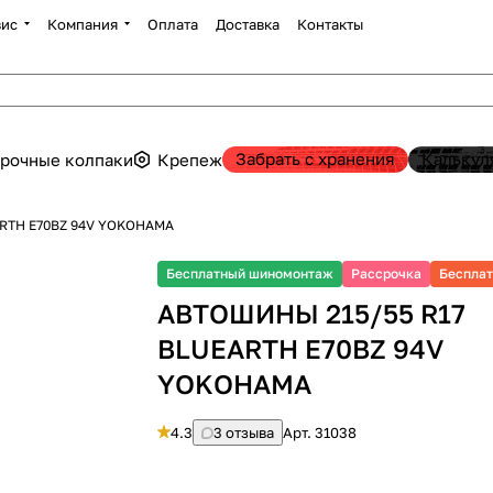
вис
Компания
Оплата
Доставка
Контакты
Забрать с хранения
Калькул
рочные колпаки
Крепеж
RTH E70BZ 94V YOKOHAMA
Бесплатный шиномонтаж
Рассрочка
Бесплат
АВТОШИНЫ 215/55 R17
BLUEARTH E70BZ 94V
YOKOHAMA
4.3
3 отзыва
Арт.
31038