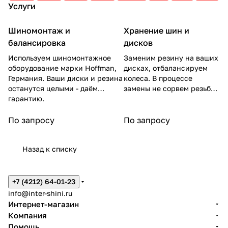
Услуги
YOKOH
AMA
AMA
105W
MAXXI
LA
105W
AMA
S
PIREL
LI
Шиномонтаж и
Хранение шин и
балансировка
дисков
Используем шиномонтажное
Заменим резину на ваших
оборудование марки Hoffman,
дисках, отбалансируем
Германия. Ваши диски и резина
колеса. В процессе
останутся целыми - даём
замены не сорвем резьбу
гарантию.
на гайках.
По запросу
По запросу
Назад к списку
+7 (4212) 64-01-23
info@inter-shini.ru
Интернет-магазин
Компания
Помощь