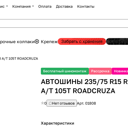
вис
Компания
Оплата
Доставка
Контакты
Забрать с хранения
Калькул
рочные колпаки
Крепеж
0 A/T 105T ROADCRUZA
Бесплатный шиномонтаж
Рассрочка
Новинк
АВТОШИНЫ 235/75 R15 R
A/T 105T ROADCRUZA
0
Нет отзывов
Арт.
01808
Характеристики