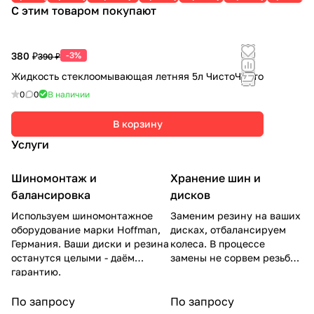
С этим товаром покупают
AMA
116V
ED
RUZA
380 ₽
-3%
390 ₽
Жидкость стеклоомывающая летняя 5л ЧистоЧисто
0
0
В наличии
В корзину
Услуги
Шиномонтаж и
Хранение шин и
балансировка
дисков
Используем шиномонтажное
Заменим резину на ваших
оборудование марки Hoffman,
дисках, отбалансируем
Германия. Ваши диски и резина
колеса. В процессе
останутся целыми - даём
замены не сорвем резьбу
гарантию.
на гайках.
По запросу
По запросу