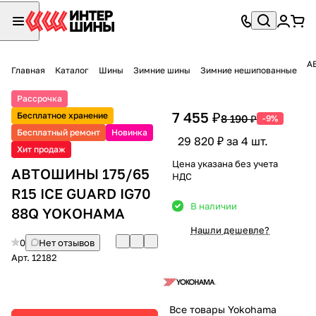
А
Главная
Каталог
Шины
Зимние шины
Зимние нешипованные
Рассрочка
7 455 ₽
Бесплатное хранение
8 190 ₽
-9%
Бесплатный ремонт
Новинка
29 820 ₽ за 4 шт.
Хит продаж
Цена указана без учета
АВТОШИНЫ 175/65
НДС
R15 ICE GUARD IG70
В наличии
88Q YOKOHAMA
Нашли дешевле?
0
Нет отзывов
Арт.
12182
Все товары Yokohama