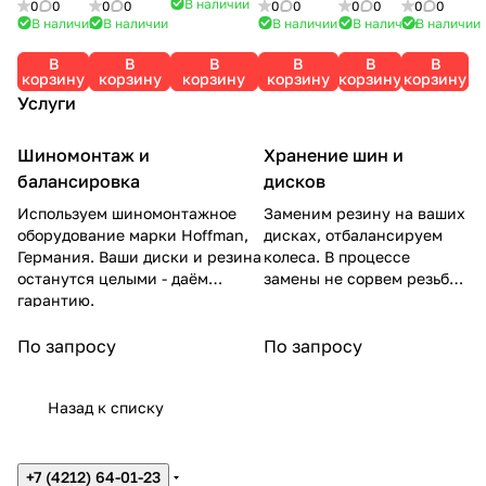
R SNOW 2
В наличии
0
0
0
0
0
0
0
0
0
0
NORD
ER ICE 8
ER ICE 7
IKON
PREMIT
(NORDMAN
В наличии
В наличии
В наличии
В наличии
В наличии
FROST
(NORDMA
(NORDMA
AUTOGR
RA ICE
RS2) 88R
В
В
В
В
В
В
200 XL
N 8) 88T
N 7) 88T
APH ICE
84T
корзину
корзину
корзину
корзину
корзину
корзину
88T
9 88T
MAXXIS
Услуги
GISLAVE
D
Шиномонтаж и
Хранение шин и
балансировка
дисков
Используем шиномонтажное
Заменим резину на ваших
оборудование марки Hoffman,
дисках, отбалансируем
Германия. Ваши диски и резина
колеса. В процессе
останутся целыми - даём
замены не сорвем резьбу
гарантию.
на гайках.
По запросу
По запросу
Назад к списку
+7 (4212) 64-01-23