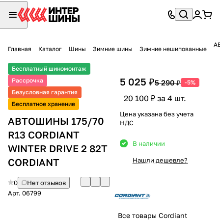
А
Главная
Каталог
Шины
Зимние шины
Зимние нешипованные
Бесплатный шиномонтаж
5 025 ₽
Рассрочка
5 290 ₽
-5%
Безусловная гарантия
20 100 ₽ за 4 шт.
Бесплатное хранение
Цена указана без учета
АВТОШИНЫ 175/70
НДС
R13 CORDIANT
В наличии
WINTER DRIVE 2 82T
CORDIANT
Нашли дешевле?
0
Нет отзывов
Арт.
06799
Все товары Cordiant