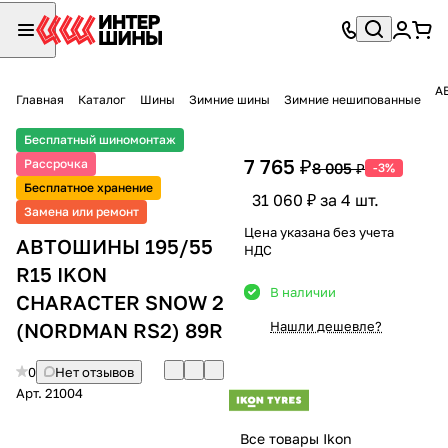
А
Главная
Каталог
Шины
Зимние шины
Зимние нешипованные
Бесплатный шиномонтаж
7 765 ₽
Рассрочка
8 005 ₽
-3%
Бесплатное хранение
31 060 ₽ за 4 шт.
Замена или ремонт
Цена указана без учета
АВТОШИНЫ 195/55
НДС
R15 IKON
В наличии
CHARACTER SNOW 2
(NORDMAN RS2) 89R
Нашли дешевле?
0
Нет отзывов
Арт.
21004
Все товары Ikon