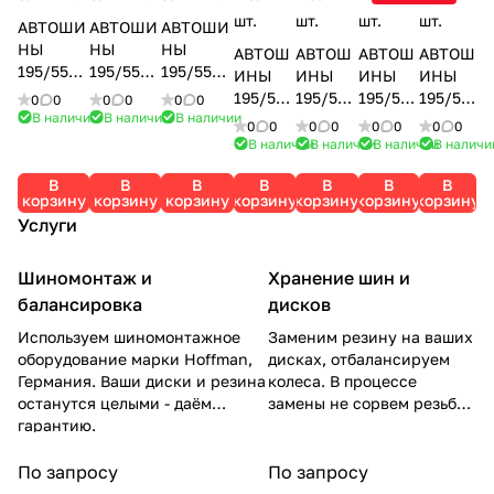
шт.
шт.
шт.
шт.
АВТОШИ
АВТОШИ
АВТОШИ
НЫ
НЫ
НЫ
АВТОШ
АВТОШ
АВТОШ
АВТОШ
195/55
195/55
195/55
ИНЫ
ИНЫ
ИНЫ
ИНЫ
R15
R15
R15
195/55
195/55
195/55
195/55
0
0
0
0
0
0
CORDIAN
CORDIAN
CORDIAN
В наличии
В наличии
В наличии
R15 ICE
R15 ICE
R15 SP3
R15
0
0
0
0
0
0
0
0
T
T SNOW
T SNOW
GUARD
GUARD
PREMIT
FORMU
В наличии
В наличии
В наличии
В наличи
WINTER
CROSS
CROSS 2
IG70
IG55
RA ICE
LA ICE
DRIVE
89T
89T
В
В
В
В
В
В
В
85Q
89T
85T
85T
корзину
корзину
корзину
корзину
корзину
корзину
корзину
85Т
CORDIAN
CORDIAN
YOKOH
YOKOH
MAXXIS
FORMU
Услуги
CORDIAN
T
T
AMA
AMA
LA
T
Шиномонтаж и
Хранение шин и
балансировка
дисков
Используем шиномонтажное
Заменим резину на ваших
оборудование марки Hoffman,
дисках, отбалансируем
Германия. Ваши диски и резина
колеса. В процессе
останутся целыми - даём
замены не сорвем резьбу
гарантию.
на гайках.
По запросу
По запросу