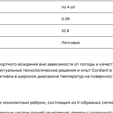
по 4 шт
0.09
10.8
Легковые
ортного вождения вне зависимости от погоды и качест
туальные технологические решения и опыт Cordiant в
ктивна в широком диапазоне температур на поверхност
с монолитным ребром, состоящим из V-образных сегме
нным числом граней зацепления: ламели с различной 