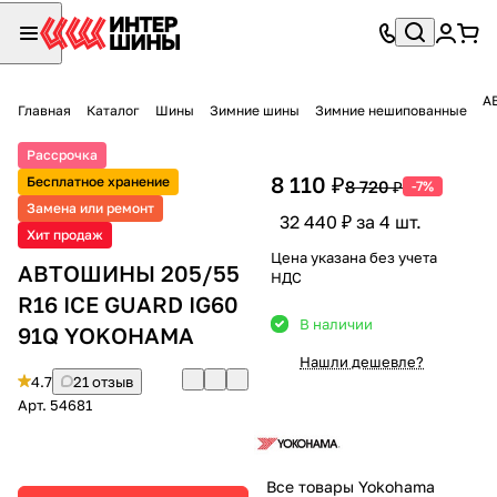
А
Главная
Каталог
Шины
Зимние шины
Зимние нешипованные
Рассрочка
8 110 ₽
Бесплатное хранение
8 720 ₽
-7%
Замена или ремонт
32 440 ₽ за 4 шт.
Хит продаж
Цена указана без учета
АВТОШИНЫ 205/55
НДС
R16 ICE GUARD IG60
В наличии
91Q YOKOHAMA
Нашли дешевле?
4.7
21 отзыв
Арт.
54681
Все товары Yokohama