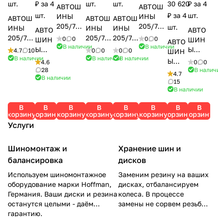
шт.
₽ за 4
шт.
шт.
30 620
₽ за 4
АВТОШ
АВТОШ
шт.
₽ за 4
шт.
ИНЫ
ИНЫ
АВТОШ
АВТОШ
АВТОШ
205/70
205/70
шт.
ИНЫ
ИНЫ
ИНЫ
АВТО
АВТО
R15
R15
205/70
205/70
205/70
0
0
0
0
ШИН
ШИН
АВТО
IKON
IKON
В наличии
В наличии
R15
R15
R15
Ы
Ы
4.7
10
0
0
0
0
ШИН
(Nokian
CHARAC
CORDIA
IKON
IKON
В наличии
В наличии
В наличии
205/7
205/7
Ы
4.6
0
0
Tyres)
TER ICE
NT
CHARA
CHARA
0 R15
0 R15
28
В налич
205/7
4.7
CHARAC
7 SUV
SNOW
CTER
CTER
В наличии
ICE
VIATTI
0 R15
15
TER ICE
(NORDM
CROSS
SNOW 2
ICE 8
GUAR
BOSC
В наличии
SS-01
5 XL
AN 7
2 SUV
(NORD
(NORD
D IG55
O S/T
PRES
100T
SUV)
100T
MAN
MAN 8)
В
В
В
В
В
В
В
В
100T
V-526
A SUV
IKON
100T
корзину
корзину
корзину
корзину
корзину
корзину
корзину
корзину
CORDIA
RS2)
100T
YOKO
96T
96Q
Услуги
NT
100R
HAMA
VIATTI
MAXX
IS
Шиномонтаж и
Хранение шин и
балансировка
дисков
Используем шиномонтажное
Заменим резину на ваших
оборудование марки Hoffman,
дисках, отбалансируем
Германия. Ваши диски и резина
колеса. В процессе
останутся целыми - даём
замены не сорвем резьбу
гарантию.
на гайках.