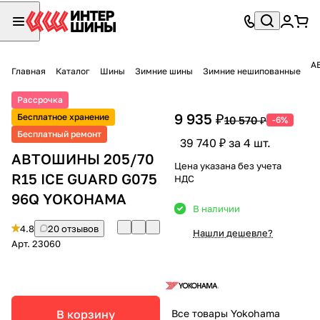
А
Главная
Каталог
Шины
Зимние шины
Зимние нешипованные
Рассрочка
9 935 ₽
Бесплатное хранение
10 570 ₽
-6%
Бесплатный ремонт
39 740 ₽ за 4 шт.
АВТОШИНЫ 205/70
Цена указана без учета
R15 ICE GUARD G075
НДС
96Q YOKOHAMA
В наличии
4.8
20 отзывов
Нашли дешевле?
Арт.
23060
В корзину
Все товары Yokohama