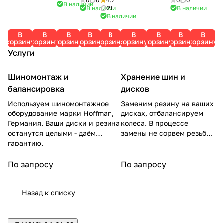
0
0
4.7
0
0
SNO-
CTER
(Ikon
В наличии
ANT
CORDI
CHAR
5 R16
5 R16
5 R16
В наличии
21
В наличии
MAX
SNOW
Tyres)
WINTE
ANT
ACTER
В наличии
ICE
ICE
IKON
7000
2
NORD
R
SNOW
ICE 8
GUAR
GUAR
AUTO
XL 91T
(NORD
MAN 8
В
В
В
В
В
В
В
В
В
DRIVE
CROS
(NORD
D
D
GRAP
корзину
корзину
корзину
корзину
корзину
корзину
корзину
корзину
корзину
CORDI
MAN
XL 91T
2 91T
S 91T
MAN
IG70
IG60
H
Услуги
ANT
RS2)
CORDI
CORDI
8) 91T
87Q
87Q
SNO
91R
ANT
ANT
YOKO
YOKO
W 3
Шиномонтаж и
Хранение шин и
HAM
HAM
91R
A
A
балансировка
дисков
Используем шиномонтажное
Заменим резину на ваших
оборудование марки Hoffman,
дисках, отбалансируем
Германия. Ваши диски и резина
колеса. В процессе
останутся целыми - даём
замены не сорвем резьбу
гарантию.
на гайках.
По запросу
По запросу
Назад к списку