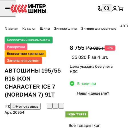
АВТ
Главная
Каталог
Шины
Зимние шины
Зимние шипованные
Бесплатный шиномонтаж
8 755 ₽
Рассрочка
9 025 ₽
-3%
Бесплатное хранение
35 020 ₽ за 4 шт.
Замена или ремонт
Цена указана без учета
АВТОШИНЫ 195/55
НДС
R16 IKON
В наличии
CHARACTER ICE 7
(NORDMAN 7) 91T
Нашли дешевле?
0
Нет отзывов
Арт.
20954
Все товары Ikon