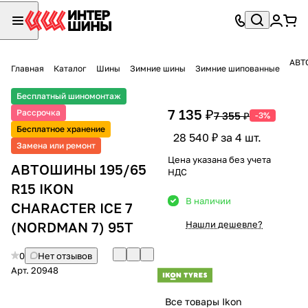
АВТ
Главная
Каталог
Шины
Зимние шины
Зимние шипованные
Бесплатный шиномонтаж
7 135 ₽
Рассрочка
7 355 ₽
-3%
Бесплатное хранение
28 540 ₽ за 4 шт.
Замена или ремонт
Цена указана без учета
АВТОШИНЫ 195/65
НДС
R15 IKON
В наличии
CHARACTER ICE 7
(NORDMAN 7) 95T
Нашли дешевле?
0
Нет отзывов
Арт.
20948
Все товары Ikon