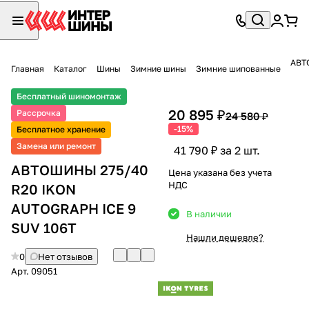
АВТ
Главная
Каталог
Шины
Зимние шины
Зимние шипованные
Бесплатный шиномонтаж
20 895 ₽
Рассрочка
24 580 ₽
-15%
Бесплатное хранение
Замена или ремонт
41 790 ₽ за 2 шт.
АВТОШИНЫ 275/40
Цена указана без учета
НДС
R20 IKON
AUTOGRAPH ICE 9
В наличии
SUV 106T
Нашли дешевле?
0
Нет отзывов
Арт.
09051