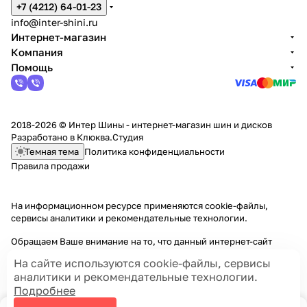
+7 (4212) 64-01-23
info@inter-shini.ru
Интернет-магазин
Компания
Помощь
2018-2026 © Интер Шины - интернет-магазин шин и дисков
Разработано в
Клюква.Студия
Темная тема
Политика конфиденциальности
Правила продажи
На информационном ресурсе применяются
cookie-файлы,
сервисы аналитики и рекомендательные технологии
.
Обращаем Ваше внимание на то, что данный интернет-сайт
носит исключительно информационный характер и ни при каких
На сайте используются cookie-файлы, сервисы
условиях информационные материалы и цены, размещенные на
аналитики и рекомендательные технологии.
сайте, не являются публичной офертой, определяемой
Подробнее
положениями Статей 435 и 437 Гражданского кодекса РФ.