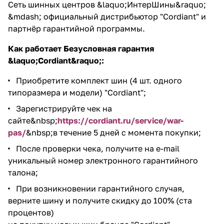
Сеть шинных центров &laquo;ИнтерШины&raquo;
&mdash; официальный дистрибьютор "Cordiant" и
партнёр гарантийной программы.
Как работает Безусловная гарантия
&laquo;Cordiant&raquo;:
Приобретите комплект шин (4 шт. одного
типоразмера и модели) "Cordiant";
Зарегистрируйте чек на
сайте&nbsp;
https://cordiant.ru/service/war-
pas/
&nbsp;в течение 5 дней с момента покупки;
После проверки чека, получите на e-mail
уникальный номер электронного гарантийного
талона;
При возникновении гарантийного случая,
верните шину и получите скидку до 100% (ста
процентов)