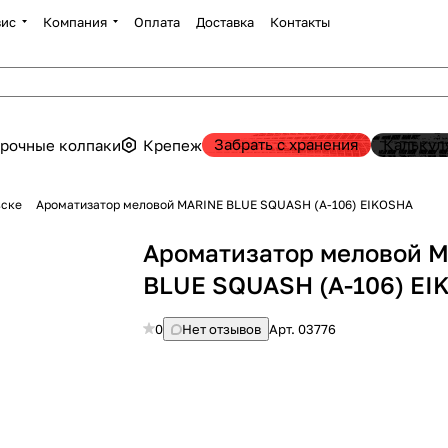
вис
Компания
Оплата
Доставка
Контакты
Забрать с хранения
Калькул
рочные колпаки
Крепеж
вске
Ароматизатор меловой MARINE BLUE SQUASH (A-106) EIKOSHA
Ароматизатор меловой 
BLUE SQUASH (A-106) E
0
Нет отзывов
Арт.
03776