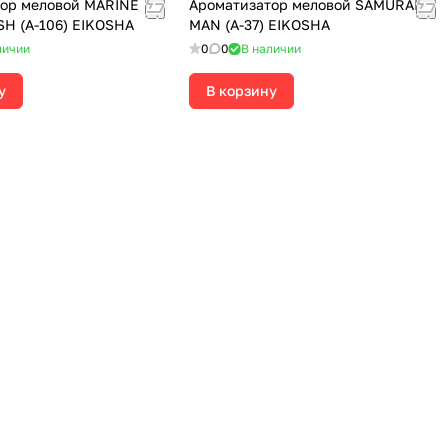
ор меловой MARINE
Ароматизатор меловой SAMURAI
H (A-106) EIKOSHA
MAN (А-37) EIKOSHA
личии
0
0
В наличии
у
В корзину