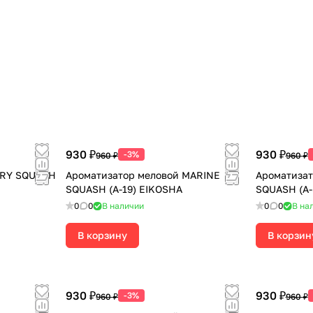
930 ₽
930 ₽
-3%
960 ₽
960 ₽
DRY SQUASH
Ароматизатор меловой MARINE
Ароматиза
SQUASH (A-19) EIKOSHA
SQUASH (A-
0
0
В наличии
0
0
В на
В корзину
В корзин
930 ₽
930 ₽
-3%
960 ₽
960 ₽