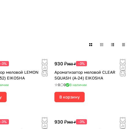
930 ₽
-3%
-3%
960 ₽
тор меловой LEMON
Ароматизатор меловой CLEAR
52) EIKOSHA
SQUASH (А-24) EIKOSHA
личии
0
0
В наличии
у
В корзину
930 ₽
-3%
-3%
960 ₽