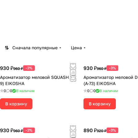
Сначала популярные
Цена
930 ₽
930 ₽
-3%
-3%
960 ₽
960 ₽
Ароматизатор меловой SQUASH (A-
Ароматизатор меловой 
9) EIKOSHA
(А-73) EIKOSHA
0
0
В наличии
0
0
В наличии
В корзину
В корзину
930 ₽
890 ₽
-3%
-3%
960 ₽
920 ₽