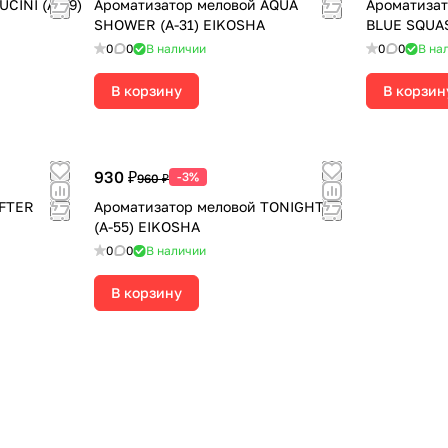
CINI (А-69)
Ароматизатор меловой AQUA
Ароматизат
SHOWER (А-31) EIKOSHA
BLUE SQUAS
0
0
В наличии
0
0
В на
В корзину
В корзин
930 ₽
-3%
960 ₽
AFTER
Ароматизатор меловой TONIGHT
(А-55) EIKOSHA
0
0
В наличии
В корзину