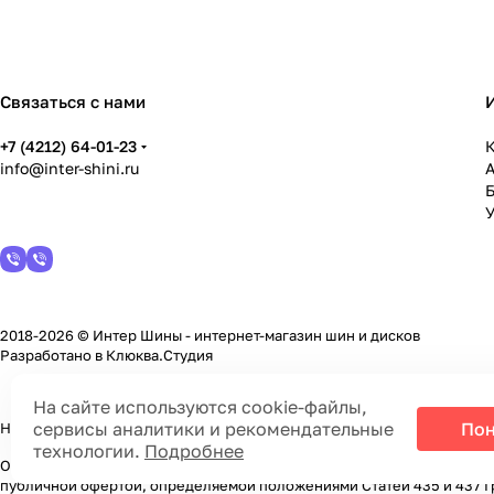
Связаться с нами
+7 (4212) 64-01-23
К
info@inter-shini.ru
У
2018-2026 © Интер Шины - интернет-магазин шин и дисков
Разработано в
Клюква.Студия
На сайте используются cookie-файлы,
сервисы аналитики и рекомендательные
Пон
На информационном ресурсе применяются
cookie-файлы, сервисы а
технологии.
Подробнее
Обращаем Ваше внимание на то, что данный интернет-сайт носит ис
публичной офертой, определяемой положениями Статей 435 и 437 Г