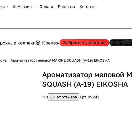
вис
Компания
Оплата
Доставка
Контакты
Забрать с хранения
Калькул
рочные колпаки
Крепеж
вске
Ароматизатор меловой MARINE SQUASH (A-19) EIKOSHA
Ароматизатор меловой 
SQUASH (A-19) EIKOSHA
0
Нет отзывов
Арт.
89241