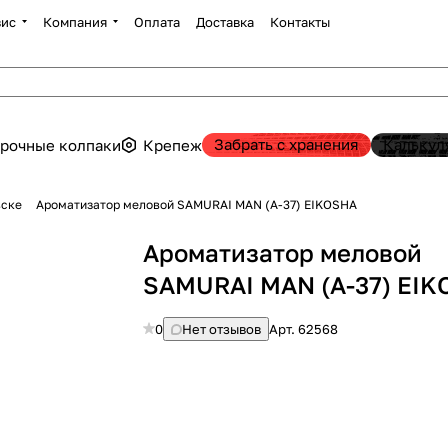
вис
Компания
Оплата
Доставка
Контакты
Забрать с хранения
Калькул
рочные колпаки
Крепеж
вске
Ароматизатор меловой SAMURAI MAN (А-37) EIKOSHA
Ароматизатор меловой
SAMURAI MAN (А-37) EI
0
Нет отзывов
Арт.
62568