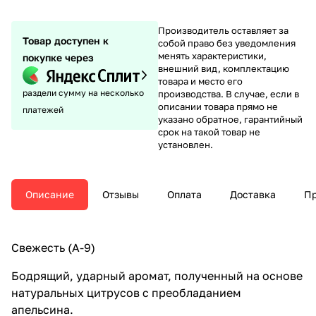
Производитель оставляет за
Товар доступен к
собой право без уведомления
менять характеристики,
покупке через
внешний вид, комплектацию
товара и место его
раздели сумму на несколько
производства. В случае, если в
описании товара прямо не
платежей
указано обратное, гарантийный
срок на такой товар не
установлен.
Описание
Отзывы
Оплата
Доставка
Пр
Свежесть (A-9)
Бодрящий, ударный аромат, полученный на основе
натуральных цитрусов с преобладанием
апельсина.