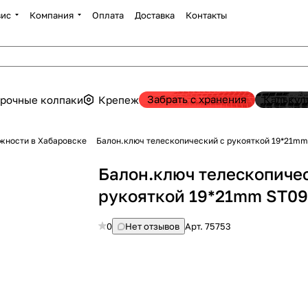
вис
Компания
Оплата
Доставка
Контакты
Забрать с хранения
Калькул
рочные колпаки
Крепеж
жности в Хабаровске
Балон.ключ телескопический с рукояткой 19*21mm
Балон.ключ телескопиче
рукояткой 19*21mm ST09
0
Нет отзывов
Арт.
75753