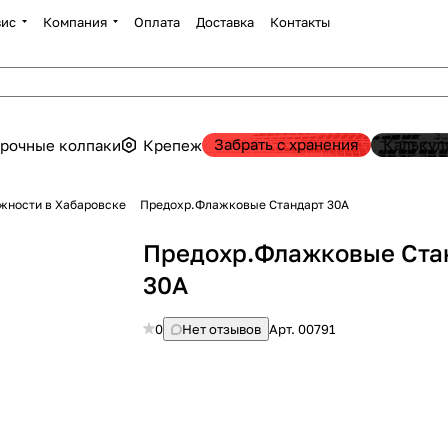
вис
Компания
Оплата
Доставка
Контакты
Забрать с хранения
Калькул
рочные колпаки
Крепеж
жности в Хабаровске
Предохр.Флажковые Стандарт 30А
Предохр.Флажковые Ста
30А
0
Нет отзывов
Арт.
00791