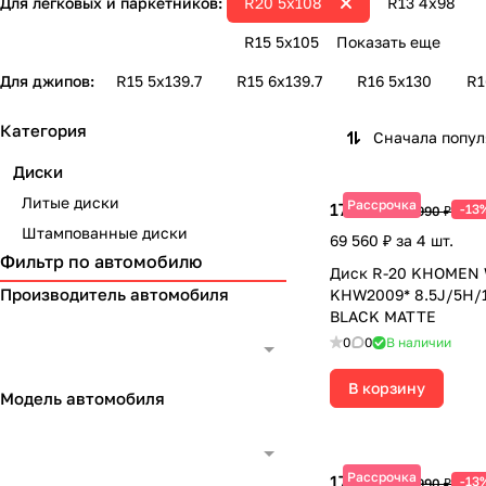
Для легковых и паркетников:
R20 5х108
R13 4х98
R15 5x105
Показать еще
Для джипов:
R15 5х139.7
R15 6х139.7
R16 5х130
R1
Категория
Сначала попу
Диски
Литые диски
Рассрочка
17 390 ₽
-13
19 990 ₽
Штампованные диски
69 560 ₽ за 4 шт.
Фильтр по автомобилю
Диск R-20 KHOMEN
Производитель автомобиля
KHW2009* 8.5J/5H/
BLACK MATTE
0
0
В наличии
В корзину
Модель автомобиля
Рассрочка
17 390 ₽
-13
19 990 ₽