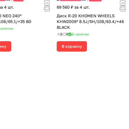
за 4 шт.
69 560 ₽ за 4 шт.
0 NEO 240*
Диск R-20 KHOMEN WHEELS
108/65.1/+35 BD
KHW2009* 8.5J/5H/108/63.4/+46
BLACK
наличии
0
0
В наличии
ину
В корзину