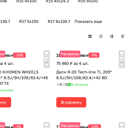
4х98
R15 4х100
R15 4х114.3
R15 5х100
139.7
R17 5х150
R17 6х139.7
Показать еще
ка
Рассрочка
18 990 ₽
-13%
-5%
19 990 ₽
19 990 ₽
за 4 шт.
75 960 ₽ за 4 шт.
20 KHOMEN WHEELS
Диск R-20 Tech-line TL 205*
 8.5J/5H/108/63.4/+45
8.5J/5H/108/63.4/+42 BD
ATTE
0
0
В наличии
наличии
ину
В корзину
ка
Рассрочка
17 390 ₽
-7%
-13%
19 990 ₽
19 990 ₽