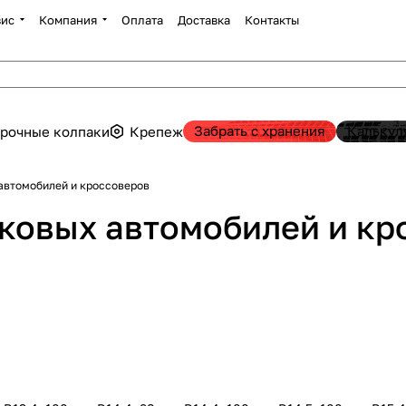
вис
Компания
Оплата
Доставка
Контакты
Забрать с хранения
Калькул
рочные колпаки
Крепеж
я легковых автомобилей и кроссоверов
гковых автомобилей и кр