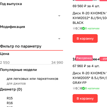
Год выпуска
69 560 ₽ за 4 шт.
Диск R-20 KHOMEN
KHW2012* 8J/5H/10
BLACK
Модификация
0
0
В наличии
В корзину
Фильтр по параметру
Цена
Рассрочка
16 990 ₽
-15
19 990 ₽
67 960 ₽ за 4 шт.
Популярные модели
Диск R-20 KHOMEN
KHW2005* 8.5J/5H/1
для легковых или паркетников
GRAY-FP
для джипов
0
0
В наличии
Диаметр (D)
R15
В корзину
R16