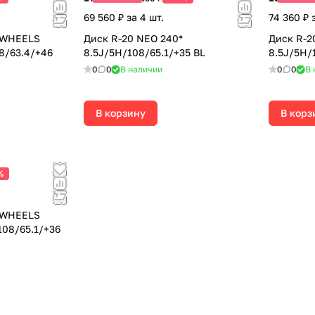
69 560 ₽ за 4 шт.
74 360 ₽ 
 WHEELS
Диск R-20 NEO 240*
Диск R-2
8/63.4/+46
8.5J/5H/108/65.1/+35 BL
8.5J/5H/
0
0
В наличии
0
0
В 
В корзину
В корз
%
 WHEELS
08/65.1/+36