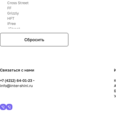
Cross Street
FF
Grizzly
HFT
IFree
JStreet
K&К
Kipardo
Сбросить
LegeArtis
LENSO
Magnetto
Megami
Replay
Связаться с нами
RST
Sakura Wheels
+7 (4212) 64-01-23
Trebl
К
info@inter-shini.ru
Venti
Yokatta
YST
У
ZW
Евродиск
СКАД