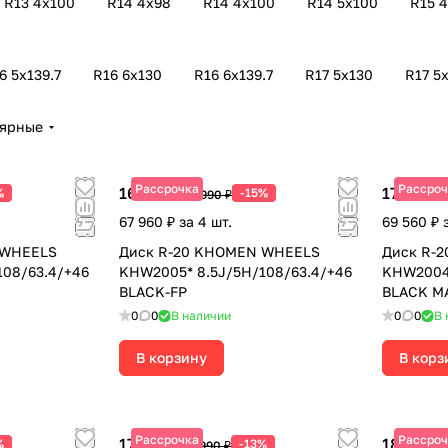
R13 4х100
R14 4х98
R14 4х100
R14 5х100
R15 
6 5х139.7
R16 6х130
R16 6х139.7
R17 5х130
R17 5х
лярные
Рассрочка
Рассроч
16 990 ₽
17 390 ₽
%
-15%
19 990 ₽
67 960 ₽ за 4 шт.
69 560 ₽ 
 WHEELS
Диск R-20 KHOMEN WHEELS
Диск R-
108/63.4/+46
KHW2005* 8.5J/5H/108/63.4/+46
KHW2004*
BLACK-FP
BLACK M
0
0
В наличии
0
0
В 
В корзину
В корз
Рассрочка
Рассроч
17 390 ₽
18 590 ₽
%
-13%
19 990 ₽