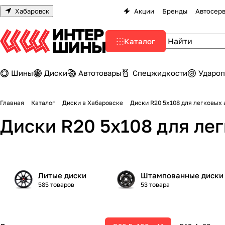
Хабаровск
Акции
Бренды
Автосер
Каталог
Шины
Диски
Автотовары
Спецжидкости
Удароп
Главная
Каталог
Диски в Хабаровске
Диски R20 5х108 дл
Диски R20 5х108 для ле
Литые диски
Штампованные диски
585 товаров
53 товара