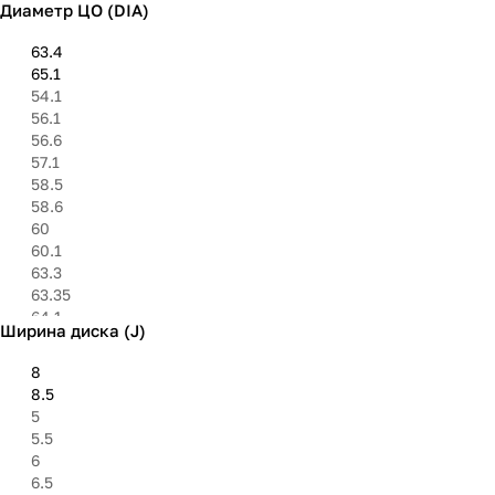
Диаметр ЦО (DIA)
5х160
6х114.3
63.4
6х130
65.1
6х139.7
54.1
9х100
56.1
56.6
57.1
58.5
58.6
60
60.1
63.3
63.35
64.1
Ширина диска (J)
66.1
66.5
8
66.6
8.5
67.1
5
71.6
5.5
72.6
6
73.1
6.5
75