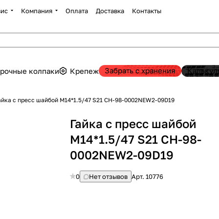
вис
Компания
Оплата
Доставка
Контакты
Забрать с хранения
Калькул
рочные колпаки
Крепеж
айка с пресс шайбой М14*1.5/47 S21 CH-98-0002NEW2-09D19
Гайка с пресс шайбой
М14*1.5/47 S21 CH-98-
0002NEW2-09D19
0
Нет отзывов
Арт.
10776