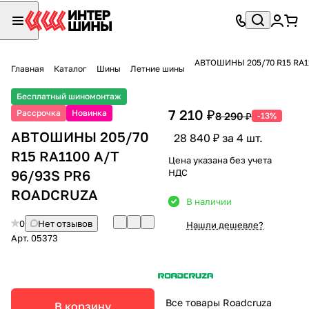
АВТОШИНЫ 205/70 R15 RA1
Главная
Каталог
Шины
Летние шины
Бесплатный шиномонтаж
7 210 ₽
Рассрочка
Новинка
8 290 ₽
-13%
АВТОШИНЫ 205/70
28 840 ₽ за 4 шт.
R15 RA1100 A/T
Цена указана без учета
96/93S PR6
НДС
ROADCRUZA
В наличии
0
Нет отзывов
Нашли дешевле?
Арт.
05373
Все товары Roadcruza
В корзину