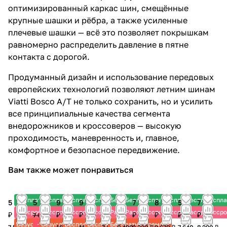
оптимизированный каркас шин, смещённые
крупные шашки и рёбра, а также усиленные
плечевые шашки — всё это позволяет покрышкам
равномерно распределить давление в пятне
контакта с дорогой.
Продуманный дизайн и использование передовых
европейских технологий позволяют летним шинам
Viatti Bosco A/T не только сохранить, но и усилить
все принципиальные качества сегмента
внедорожников и кроссоверов — высокую
проходимость, маневренность и, главное,
комфортное и безопасное передвижение.
Вам также может понравиться
Бесплатный шиномонтаж
Бесплатный шиномонтаж
Бесплатный шиномонтаж
Бесплатный шиномонтаж
Бесплатный шиномонтаж
Бесплатный шиномонтаж
Бесплатный шиномонтаж
Бесплатный шиномо
Бесплатный 
Беспл
5 640
5 715 ₽
9 110
9 365
6 090
7 215
7 240
8 220
5 350
7 210
Рассрочка
Рассрочка
Рассрочка
Рассрочка
Рассрочка
Рассрочка
Рассрочка
Рассрочка
Рассрочка
Новинка
Рассро
Н
₽
₽
₽
₽
₽
₽
₽
₽
₽
7 620 ₽
-25%
Безусловная гарантия
Безусловная гарантия
Бесплатный ремонт
Бесплатный ремонт
Бесплатный ремонт