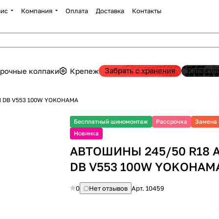
вис
Компания
Оплата
Доставка
Контакты
Забрать с хранения
Калькул
рочные колпаки
Крепеж
 DB V553 100W YOKOHAMA
Бесплатный шиномонтаж
Рассрочка
Замена 
Новинка
АВТОШИНЫ 245/50 R18 
DB V553 100W YOKOHAM
0
Нет отзывов
Арт.
10459