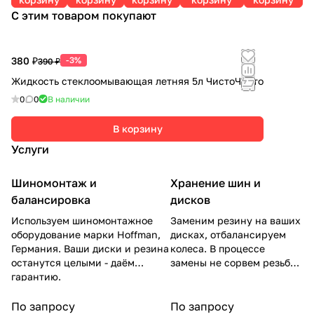
A
A
С этим товаром покупают
380 ₽
-3%
390 ₽
Жидкость стеклоомывающая летняя 5л ЧистоЧисто
0
0
В наличии
В корзину
Услуги
Шиномонтаж и
Хранение шин и
балансировка
дисков
Используем шиномонтажное
Заменим резину на ваших
оборудование марки Hoffman,
дисках, отбалансируем
Германия. Ваши диски и резина
колеса. В процессе
останутся целыми - даём
замены не сорвем резьбу
гарантию.
на гайках.
По запросу
По запросу