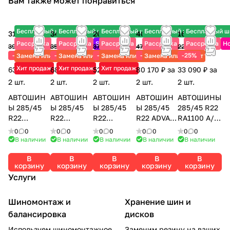
Вам также может понравиться
Бесплатный шиномонтаж
Бесплатный шиномонтаж
Бесплатный шиномонтаж
Бесплатный шиномонтаж
Бесплатный 
31 970 ₽
34 160 ₽
26 245 ₽
40 085 ₽
16 545 ₽
Рассрочка
Рассрочка
Sale
Рассрочка
Рассрочка
Рассрочка
Н
39 960 ₽
35 215 ₽
37 490 ₽
47 160 ₽
22 060 ₽
-20%
-3%
-30%
-15%
-25%
Замена или ремонт
Замена или ремонт
Замена или ремонт
Замена или ремонт
Хит продаж
Хит продаж
Хит продаж
63 940 ₽ за
68 320 ₽ за
52 490 ₽ за
80 170 ₽ за
33 090 ₽ за
2 шт.
2 шт.
2 шт.
2 шт.
2 шт.
АВТОШИН
АВТОШИН
АВТОШИН
АВТОШИН
АВТОШИНЫ
Ы 285/45
Ы 285/45
Ы 285/45
Ы 285/45
285/45 R22
R22
R22
R22
R22 ADVAN
RA1100 A/T
PARADA
GEOLANDA
GEOLANDA
SPORT
LT 117/114S
0
0
0
0
0
0
0
0
0
0
SPEC-X
R H/T G056
R A/T G015
V107C 114Y
PR10
В наличии
В наличии
В наличии
В наличии
В наличии
PA02 114V
114H
114H
YOKOHAMA
ROADCRUZA
В
В
В
В
В
YOKOHAMA
YOKOHAMA
YOKOHAMA
корзину
корзину
корзину
корзину
корзину
Услуги
Шиномонтаж и
Хранение шин и
балансировка
дисков
Используем шиномонтажное
Заменим резину на ваших