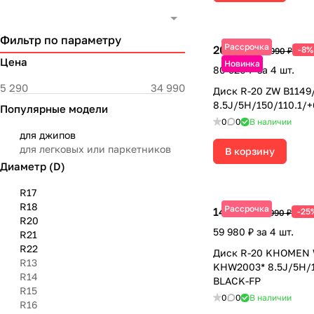
Фильтр по параметру
Рассрочка
20 230 ₽
-8%
21 990 ₽
Цена
Новинка
80 920 ₽ за 4 шт.
Диск R-20 ZW B1149
8.5J/5H/150/110.1/
Популярные модели
0
0
В наличии
для джипов
для легковых или паркетников
В корзину
Диаметр (D)
R17
R18
Рассрочка
14 995 ₽
-25
19 990 ₽
R20
59 980 ₽ за 4 шт.
R21
R22
Диск R-20 KHOMEN
R13
KHW2003* 8.5J/5H/1
R14
BLACK-FP
R15
0
0
В наличии
R16