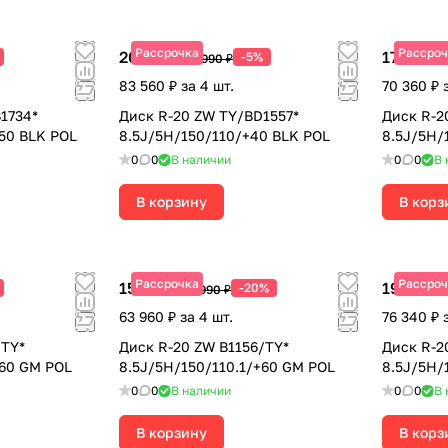
Рассрочка
Рассроч
20 890 ₽
17 590 ₽
-5%
21 990 ₽
83 560 ₽ за 4 шт.
70 360 ₽ 
1734*
Диск R-20 ZW TY/BD1557*
Диск R-2
+50 BLK POL
8.5J/5H/150/110/+40 BLK POL
8.5J/5H/
0
0
В наличии
0
0
В 
В корзину
В корз
Рассрочка
Рассроч
15 990 ₽
19 085 ₽
-20%
19 990 ₽
63 960 ₽ за 4 шт.
76 340 ₽ 
/TY*
Диск R-20 ZW B1156/TY*
Диск R-2
+60 GM POL
8.5J/5H/150/110.1/+60 GM POL
8.5J/5H/
0
0
В наличии
0
0
В 
В корзину
В корз