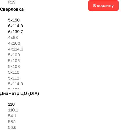
R19
В корзину
Сверловка
5х150
6х114.3
6х139.7
4х98
4х100
4х114.3
5х100
5x105
5х108
5х110
5х112
5х114.3
5х120
Диаметр ЦО (DIA)
5х130
5х139.7
110
6х130
110.1
9х100
54.1
56.1
56.6