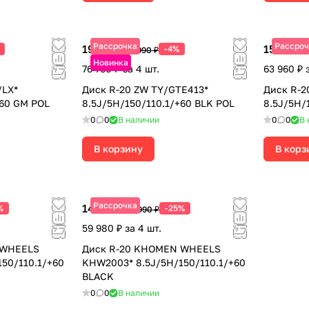
Рассрочка
Рассроч
19 190 ₽
15 990 ₽
-4%
19 990 ₽
Новинка
76 760 ₽ за 4 шт.
63 960 ₽ 
/LX*
Диск R-20 ZW TY/GTE413*
Диск R-2
+60 GM POL
8.5J/5H/150/110.1/+60 BLK POL
8.5J/5H/
0
0
В наличии
0
0
В 
В корзину
В корз
Рассрочка
14 995 ₽
%
-25%
19 990 ₽
59 980 ₽ за 4 шт.
 WHEELS
Диск R-20 KHOMEN WHEELS
50/110.1/+60
KHW2003* 8.5J/5H/150/110.1/+60
BLACK
0
0
В наличии