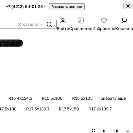
+7 (4212) 64-01-23
Заказать звонок
Каталог
Войти
Сравнение
Избранное
Корзина
ятор шин
R15 4х114.3
R15 5х100
R15 5x105
Показать еще
17 5х130
R17 5х139.7
R17 5х150
R17 6х139.7