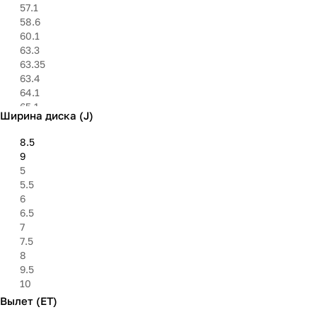
57.1
58.6
60.1
63.3
63.35
63.4
64.1
65.1
Ширина диска (J)
66.1
66.5
8.5
66.6
9
67.1
5
71.6
5.5
72.6
6
73.1
6.5
75
7
75.1
7.5
78.1
8
84.1
9.5
84.2
10
95.1
Вылет (ET)
98