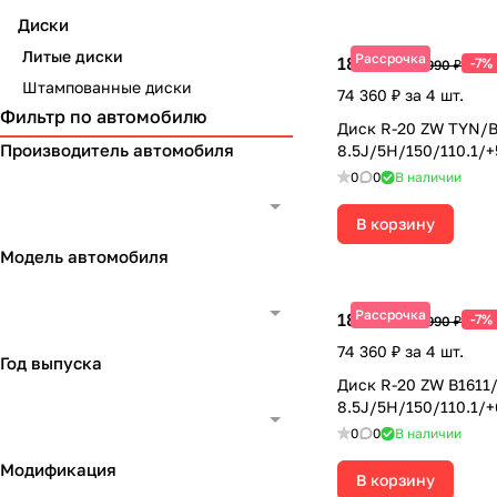
Диски
Литые диски
Рассрочка
18 590 ₽
-7%
19 990 ₽
Штампованные диски
74 360 ₽ за 4 шт.
Фильтр по автомобилю
Диск R-20 ZW TYN/B
Производитель автомобиля
8.5J/5H/150/110.1/
0
0
В наличии
В корзину
Модель автомобиля
Рассрочка
18 590 ₽
-7%
19 990 ₽
74 360 ₽ за 4 шт.
Год выпуска
Диск R-20 ZW B1611
8.5J/5H/150/110.1/
0
0
В наличии
Модификация
В корзину