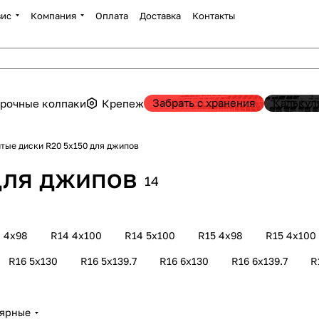
вис
Компания
Оплата
Доставка
Контакты
Забрать с хранения
Калькул
рочные колпаки
Крепеж
тые диски R20 5х150 для джипов
для джипов
14
 4х98
R14 4х100
R14 5х100
R15 4х98
R15 4х100
R16 5х130
R16 5х139.7
R16 6х130
R16 6х139.7
R
лярные