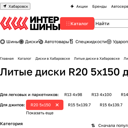
Хабаровск
Акции
Бренды
Автосер
Каталог
Шины
Диски
Автотовары
Спецжидкости
Удароп
Главная
Каталог
Диски в Хабаровске
Литые диски в Хабаровске
Ли
Литые диски R20 5х150 
Для легковых и паркетников:
R13 4х98
R13 4х100
R14
Для джипов:
R20 5х150
R15 5х139.7
R15 6х139.7
Показать еще
Категория
Сначала попу