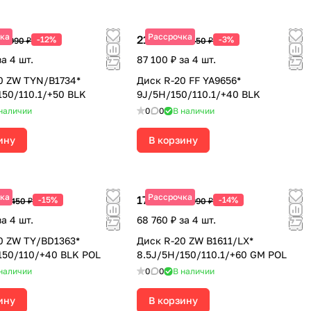
ка
Рассрочка
21 775 ₽
-12%
-3%
19 990 ₽
22 450 ₽
за 4 шт.
87 100 ₽ за 4 шт.
0 ZW TYN/B1734*
Диск R-20 FF YA9656*
150/110.1/+50 BLK
9J/5H/150/110.1/+40 BLK
наличии
0
0
В наличии
ину
В корзину
ка
Рассрочка
17 190 ₽
-15%
-14%
22 450 ₽
19 990 ₽
за 4 шт.
68 760 ₽ за 4 шт.
0 ZW TY/BD1363*
Диск R-20 ZW B1611/LX*
150/110/+40 BLK POL
8.5J/5H/150/110.1/+60 GM POL
наличии
0
0
В наличии
ину
В корзину