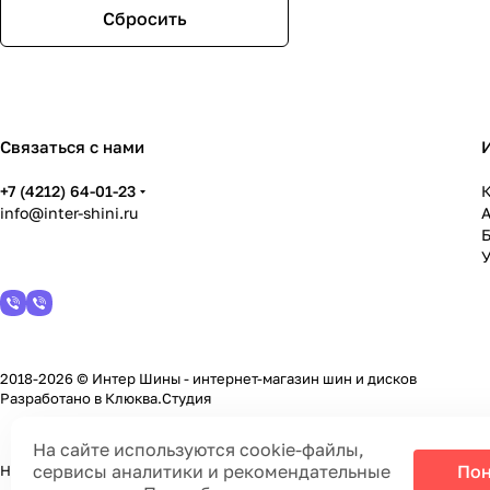
LENSO
Сбросить
Megami
NEO
Replay
RST
Sakura Wheels
Связаться с нами
Tech-line
Venti
+7 (4212) 64-01-23
Yokatta
К
info@inter-shini.ru
YST
СКАД
У
2018-2026 © Интер Шины - интернет-магазин шин и дисков
Разработано в
Клюква.Студия
На сайте используются cookie-файлы,
сервисы аналитики и рекомендательные
Пон
На информационном ресурсе применяются
cookie-файлы, сервисы а