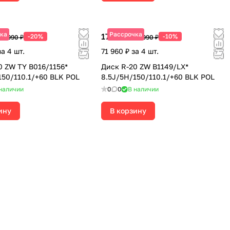
ка
Рассрочка
17 990 ₽
-20%
-10%
19 990 ₽
19 990 ₽
за 4 шт.
71 960 ₽ за 4 шт.
0 ZW TY B016/1156*
Диск R-20 ZW B1149/LX*
150/110.1/+60 BLK POL
8.5J/5H/150/110.1/+60 BLK POL
наличии
0
0
В наличии
ину
В корзину