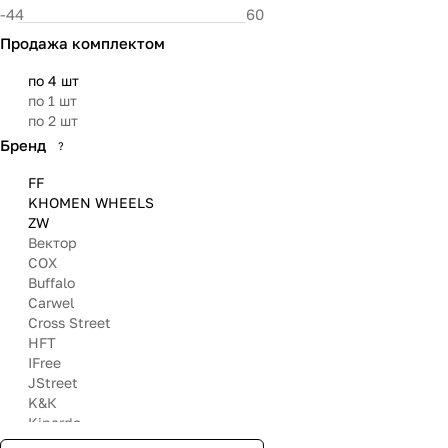
98.5
100.1
Продажа комплектом
106.1
106.3
по 4 шт
108
по 1 шт
108.5
по 2 шт
66.45
110.5
Бренд
?
FF
KHOMEN WHEELS
ZW
Вектор
COX
Buffalo
Carwel
Cross Street
HFT
IFree
JStreet
K&К
Kipardo
LegeArtis