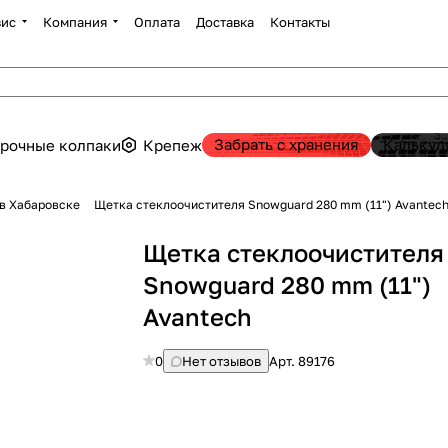
вис
Компания
Оплата
Доставка
Контакты
Забрать с хранения
Калькул
рочные колпаки
Крепеж
в Хабаровске
Щетка стеклоочистителя Snowguard 280 mm (11") Avantec
Щетка стеклоочистителя
Snowguard 280 mm (11")
Avantech
0
Нет отзывов
Арт.
89176