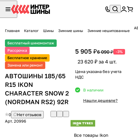
А
Главная
Каталог
Шины
Зимние шины
Зимние нешипованные
Бесплатный шиномонтаж
5 905 ₽
Рассрочка
6 090 ₽
-3%
Бесплатное хранение
23 620 ₽ за 4 шт.
Замена или ремонт
Цена указана без учета
АВТОШИНЫ 185/65
НДС
R15 IKON
В наличии
CHARACTER SNOW 2
(NORDMAN RS2) 92R
Нашли дешевле?
0
Нет отзывов
Арт.
20996
Все товары Ikon