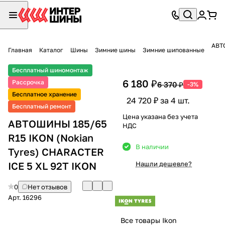
АВТО
Главная
Каталог
Шины
Зимние шины
Зимние шипованные
Бесплатный шиномонтаж
6 180 ₽
Рассрочка
6 370 ₽
-3%
Бесплатное хранение
24 720 ₽ за 4 шт.
Бесплатный ремонт
Цена указана без учета
АВТОШИНЫ 185/65
НДС
R15 IKON (Nokian
В наличии
Tyres) CHARACTER
ICE 5 XL 92T IKON
Нашли дешевле?
0
Нет отзывов
Арт.
16296
Все товары Ikon