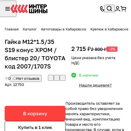
Главная
Каталог
Автотовары в Хабаровске
Крепеж в Хабаровске
Гайка М12*1.5/35
2 715 ₽
S19 конус ХРОМ /
2 800 ₽
-3%
блистер 20/ TOYOTA
Цена указана без учета
НДС
код 2007/1707S
В наличии
0
Нет отзывов
Арт.
12750
Нашли дешевле?
Производитель оставляет за
собой право без уведомления
В корзину
менять характеристики,
внешний вид, комплектацию
товара и место его
Купить в 1 клик
производства. В случае, если в