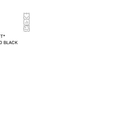
5T*
60 BLACK