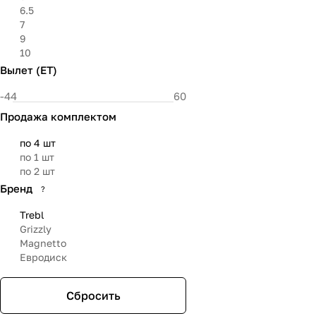
6.5
7
9
10
Вылет (ET)
Продажа комплектом
по 4 шт
по 1 шт
по 2 шт
Бренд
?
Trebl
Grizzly
Magnetto
Евродиск
Сбросить