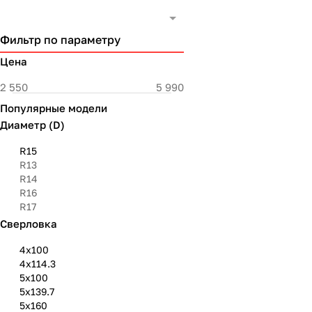
Фильтр по параметру
Цена
Популярные модели
Диаметр (D)
R15
R13
R14
R16
R17
Сверловка
4х100
4х114.3
5х100
5х139.7
5х160