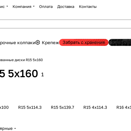
вис
Компания
Оплата
Доставка
Контакты
Забрать с хранения
Калькул
рочные колпаки
Крепеж
ванные диски R15 5х160
5 5х160
1
х100
R15 5х114.3
R15 5х139.7
R15 4х114.3
R16 4х
лярные