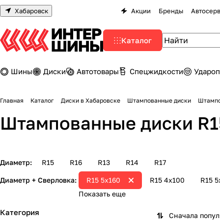
Хабаровск
Акции
Бренды
Автосер
Каталог
Шины
Диски
Автотовары
Спецжидкости
Удароп
Главная
Каталог
Диски в Хабаровске
Штампованные диски
Штампо
Штампованные диски R1
Диаметр:
R15
R16
R13
R14
R17
Диаметр + Сверловка:
R15 5х160
R15 4х100
R15 5
Показать еще
Категория
Сначала попу