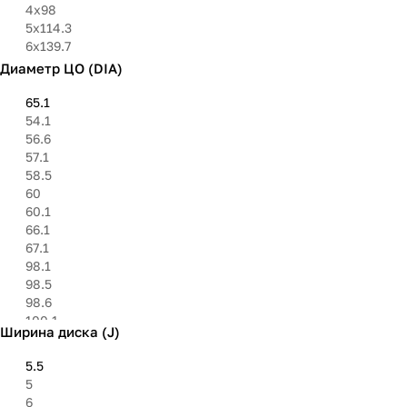
4х98
5х114.3
6х139.7
Диаметр ЦО (DIA)
65.1
54.1
56.6
57.1
58.5
60
60.1
66.1
67.1
98.1
98.5
98.6
100.1
Ширина диска (J)
108.6
109
5.5
110.1
5
6