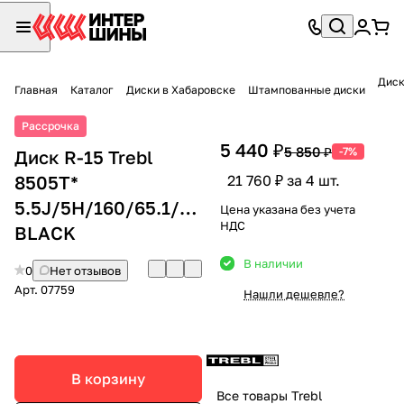
Диск
Главная
Каталог
Диски в Хабаровске
Штампованные диски
Рассрочка
5 440 ₽
5 850 ₽
-7%
Диск R-15 Trebl
8505T*
21 760 ₽ за 4 шт.
5.5J/5H/160/65.1/+60
Цена указана без учета
НДС
BLACK
В наличии
0
Нет отзывов
Арт.
07759
Нашли дешевле?
В корзину
Все товары Trebl