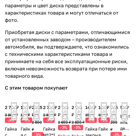
параметры и цвет диска представлены в
характеристиках товара и могут отличаться от
фото.
Приобретая диски с параметрами, отличающимися
от установленных заводом – производителем
автомобиля, вы подтверждаете, что ознакомились
с техническими характеристиками товара и
принимаете на себя все эксплуатационные риски,
включая невозможность возврата при потере ими
товарного вида.
С этим товаром покупают
2 715 ₽
145 ₽
2 715
2 715 ₽
2 715
2 715
145 ₽
145 ₽
195
50 ₽
₽
₽
₽
₽
2 800 ₽
150 ₽
2 800 ₽
150 ₽
150 ₽
Вент
-3%
-3%
-3%
-3%
-3%
иль
2 800
2 800 ₽
2 800 ₽
200
-3%
-3%
деко
Гайка
Гайк
Гайка
Гайка
Гайк
₽
₽
рати
с
а с
-3%
М12*1.
закры
а
-3%