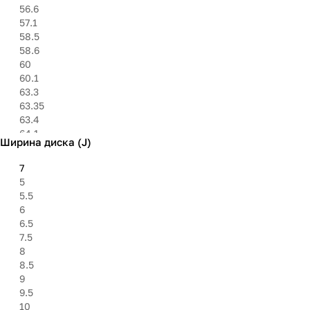
9х100
56.6
57.1
58.5
58.6
60
60.1
63.3
63.35
63.4
64.1
Ширина диска (J)
65.1
66.1
7
66.5
5
66.6
5.5
71.6
6
72.6
6.5
73.1
7.5
75
8
75.1
8.5
78.1
9
84.1
9.5
84.2
10