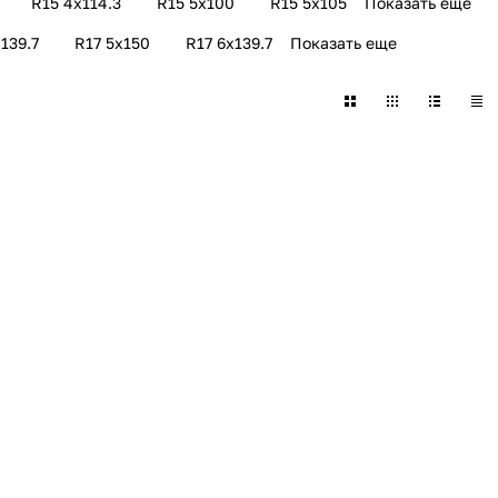
R15 4х114.3
R15 5х100
R15 5x105
Показать еще
139.7
R17 5х150
R17 6х139.7
Показать еще