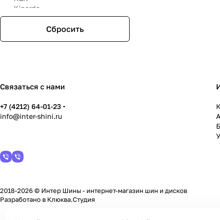
Kipardo
LegeArtis
LENSO
Сбросить
Magnetto
Megami
NEO
Replay
RST
Связаться с нами
Sakura Wheels
Tech-line
+7 (4212) 64-01-23
Trebl
К
info@inter-shini.ru
Venti
Yokatta
YST
У
ZW
Евродиск
СКАД
2018-2026 © Интер Шины - интернет-магазин шин и дисков
Разработано в
Клюква.Студия