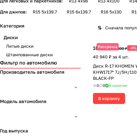
Для легковых и паркетников:
R13 4х98
R13 4х100
R14
Для джипов:
R15 5х139.7
R15 6х139.7
R16 5х130
R1
Категория
Сначала попу
Диски
Литые диски
Рассрочка
10 235 ₽
-6%
10 890 ₽
Штампованные диски
40 940 ₽ за 4 шт.
Фильтр по автомобилю
Диск R-17 KHOMEN
Производитель автомобиля
KHW1717* 7J/5H/110
BLACK-FP
0
0
В наличии
В корзину
Модель автомобиля
Год выпуска