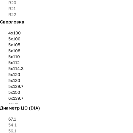
R20
R21
R22
Сверловка
4х100
5х100
5x105
5х108
5х110
5х112
5х114.3
5х120
5х130
5х139.7
5х150
6х139.7
4х98
Диаметр ЦО (DIA)
4х114.3
5х160
67.1
6х114.3
54.1
6х130
56.1