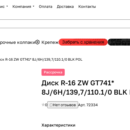
вис
Компания
Оплата
Доставка
Контакты
Забрать с хранения
Калькул
рочные колпаки
Крепеж
ск R-16 ZW GT741* 8J/6H/139,7/110.1/0 BLK POL
Рассрочка
Диск R-16 ZW GT741*
8J/6H/139,7/110.1/0 BLK
0
Нет отзывов
Арт.
72334
Характеристики