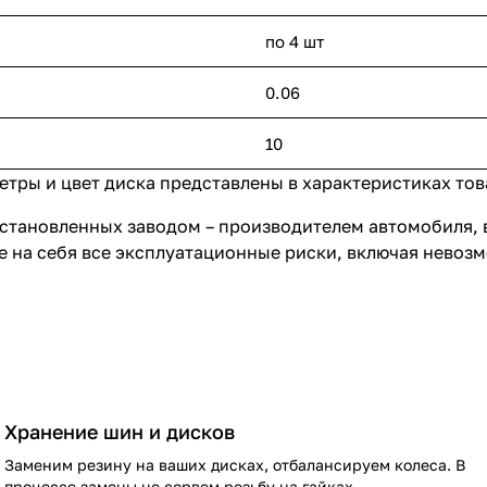
по 4 шт
0.06
10
ры и цвет диска представлены в характеристиках това
становленных заводом – производителем автомобиля, 
е на себя все эксплуатационные риски, включая невоз
Хранение шин и дисков
Заменим резину на ваших дисках, отбалансируем колеса. В
процессе замены не сорвем резьбу на гайках.