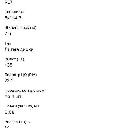
R17
Сверловка
5х114.3
Ширина диска (J)
7.5
Тип
Литые диски
Вылет (ET)
+35
Диаметр ЦО (DIA)
73.1
Продажа комплектом
по 4 шт
Объем (за 1шт), м3
0.08
Вес (за 1шт), кг
14