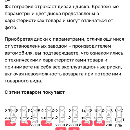
Фотография отражает дизайн диска. Крепежные
параметры и цвет диска представлены в
характеристиках товара и могут отличаться от
фото.
Приобретая диски с параметрами, отличающимися
от установленных заводом – производителем
автомобиля, вы подтверждаете, что ознакомились
с техническими характеристиками товара и
принимаете на себя все эксплуатационные риски,
включая невозможность возврата при потере ими
товарного вида.
С этим товаром покупают
2 715 ₽
145 ₽
2 715
2 715 ₽
2 715
2 715
145 ₽
145 ₽
195
50 ₽
₽
₽
₽
₽
2 800 ₽
150 ₽
2 800 ₽
150 ₽
150 ₽
Вент
-3%
-3%
-3%
-3%
-3%
иль
2 800
2 800 ₽
2 800 ₽
200
-3%
-3%