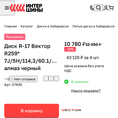
Главная
Каталог
Диски в Хабаровске
Литые диски в Хабаровске
Рассрочка
10 780 ₽
12 250 ₽
Диск R-17 Вектор
-12%
R259*
43 120 ₽ за 4 шт.
7J/5H/114,3/60.1/+35
Цена указана без учета
алмаз черный
НДС
0
Нет отзывов
В наличии
Арт.
07936
Нашли дешевле?
В корзину