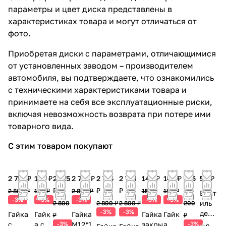
параметры и цвет диска представлены в
характеристиках товара и могут отличаться от
фото.
Приобретая диски с параметрами, отличающимися
от установленных заводом – производителем
автомобиля, вы подтверждаете, что ознакомились
с техническими характеристиками товара и
принимаете на себя все эксплуатационные риски,
включая невозможность возврата при потере ими
товарного вида.
С этим товаром покупают
2 715 ₽
145 ₽
2 715
2 715 ₽
2 715
2 715
145 ₽
145 ₽
195
50 ₽
₽
₽
₽
₽
2 800 ₽
150 ₽
2 800 ₽
150 ₽
150 ₽
Вент
-3%
-3%
-3%
-3%
-3%
иль
2 800
2 800 ₽
2 800 ₽
200
-3%
-3%
деко
Гайка
Гайк
Гайка
Гайка
Гайк
₽
₽
рати
с
а с
-3%
М12*1.
закры
а
-3%